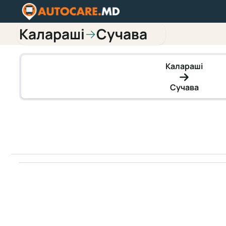
Каларaші
Сучава
→
Каларaші
Сучава