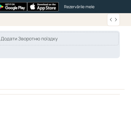
Rezervările mele
Додати Зворотню поїздку