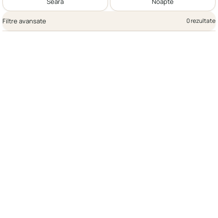
Seară
Noapte
Filtre avansate
0 rezultate