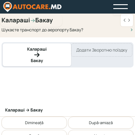
Каларaші
Бакау
→
Шукаєте транспорт до аеропорту Бакау?
Каларaші
Додати Зворотню поїздку
Бакау
Каларaші → Бакау
Dimineață
După-amiază