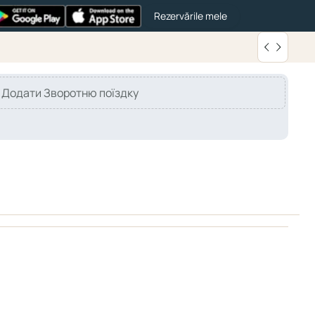
Rezervările mele
Додати Зворотню поїздку