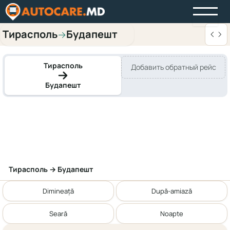
Тирасполь
Будапешт
→
Тирасполь
Добавить обратный рейс
Будапешт
Тирасполь → Будапешт
Dimineață
După-amiază
Seară
Noapte