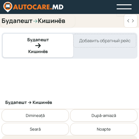
Будапешт
Кишинёв
→
Будапешт
Добавить обратный рейс
Кишинёв
Будапешт → Кишинёв
Dimineață
După-amiază
Seară
Noapte