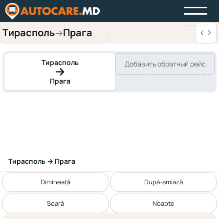
Тирасполь
Прага
→
Тирасполь
Добавить обратный рейс
Прага
Тирасполь → Прага
Dimineață
După-amiază
Seară
Noapte