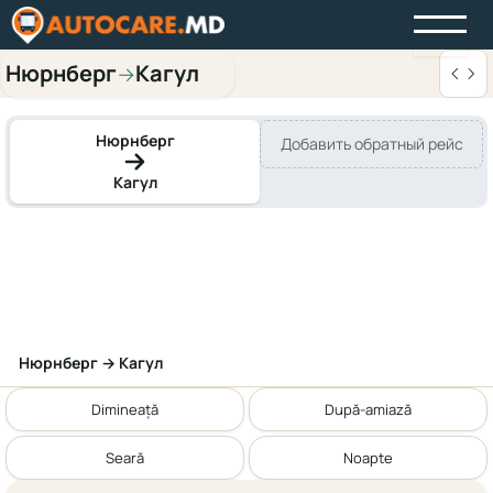
Нюрнберг
Кагул
→
Нюрнберг
Добавить обратный рейс
Кагул
Нюрнберг → Кагул
Dimineață
După-amiază
Seară
Noapte