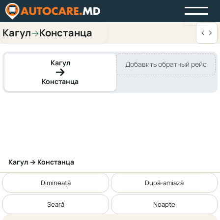
Кагул
Констанца
→
Кагул
Добавить обратный рейс
Констанца
Кагул → Констанца
Dimineață
După-amiază
Seară
Noapte