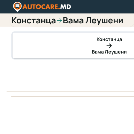
Констанца
Вама Леушени
→
Констанца
Вама Леушени