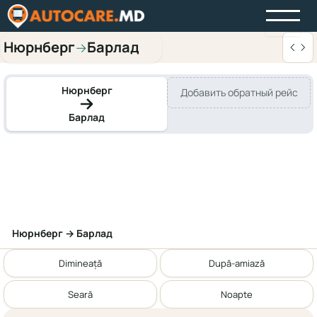
Нюрнберг
Барлад
→
Нюрнберг
Добавить обратный рейс
Барлад
Нюрнберг → Барлад
Dimineață
După-amiază
Seară
Noapte