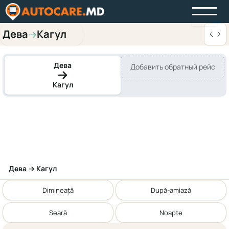
Дева
Кагул
→
Дева
Добавить обратный рейс
Кагул
Дева → Кагул
Dimineață
După-amiază
Seară
Noapte