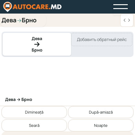
Дева
Брно
→
Дева
Добавить обратный рейс
Брно
Дева → Брно
Dimineață
După-amiază
Seară
Noapte