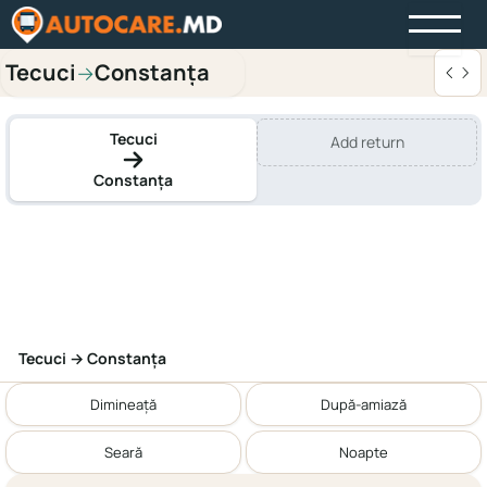
Tecuci
Constanța
→
Tecuci
Add return
Constanța
Tecuci → Constanța
Dimineață
După-amiază
Seară
Noapte