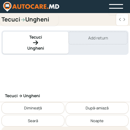
Tecuci
Ungheni
→
Tecuci
Add return
Ungheni
Tecuci → Ungheni
Dimineață
După-amiază
Seară
Noapte