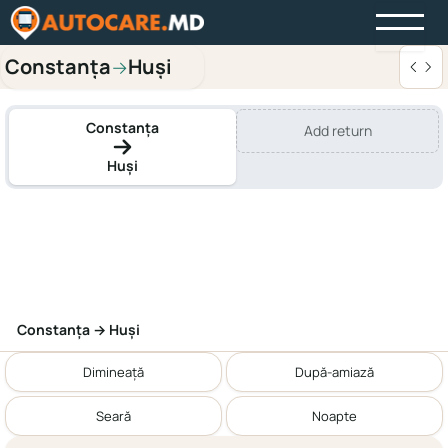
Constanța
Huși
→
Constanța
Add return
Huși
Constanța → Huși
Dimineață
După-amiază
Seară
Noapte