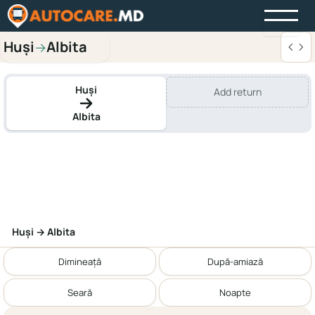
Huși
Albita
→
Huși
Add return
Albita
Huși → Albita
Dimineață
După-amiază
Seară
Noapte