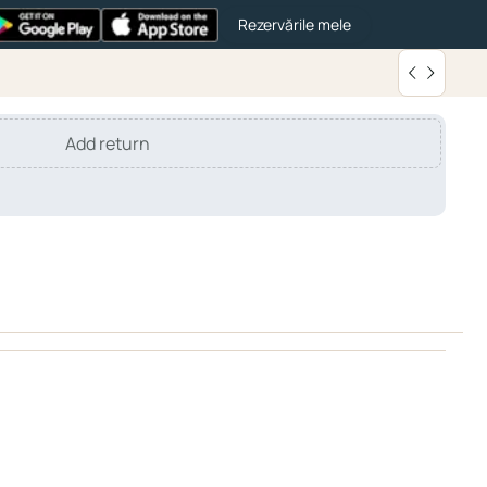
Rezervările mele
Add return