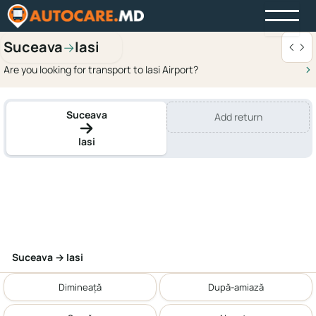
Suceava
Iasi
→
Are you looking for transport to Iasi Airport?
Suceava
Add return
Iasi
Suceava → Iasi
Dimineață
După-amiază