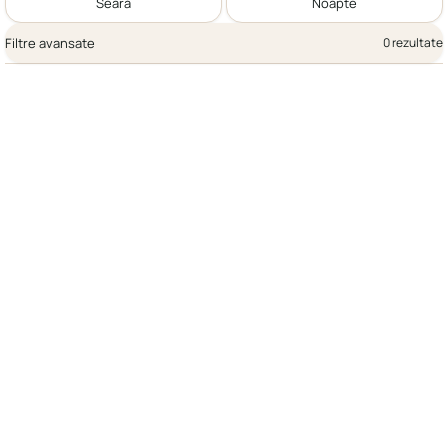
Seară
Noapte
Filtre avansate
0 rezultate