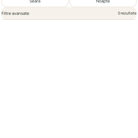
Seară
Noapte
Filtre avansate
0 rezultate