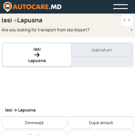
Iasi
Lapusna
→
Are you looking for transport from Iasi Airport?
Iasi
Add return
Lapusna
Iasi → Lapusna
Dimineață
După-amiază