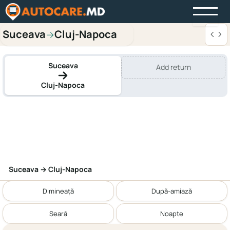
Suceava
Cluj-Napoca
→
Suceava
Add return
Cluj-Napoca
Suceava → Cluj-Napoca
Dimineață
După-amiază
Seară
Noapte