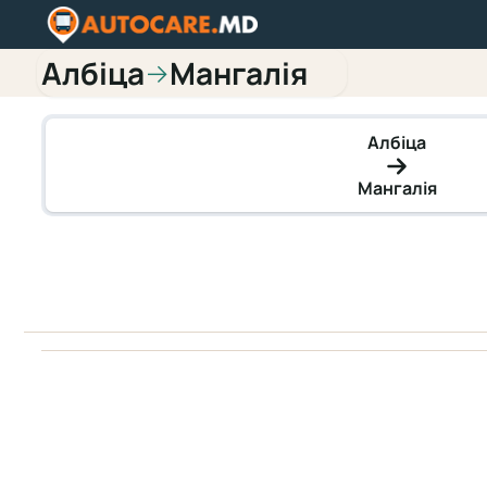
Албіца
Мангалія
→
Албіца
Мангалія