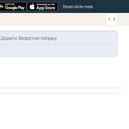
Rezervările mele
Додати Зворотню поїздку