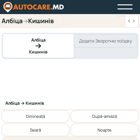
Албіца
Кишинів
→
Албіца
Додати Зворотню поїздку
Кишинів
Албіца → Кишинів
Dimineață
După-amiază
Seară
Noapte