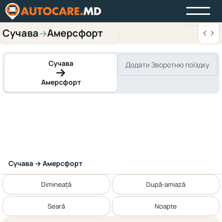
Сучава
Амерсфорт
→
Сучава
Додати Зворотню поїздку
Амерсфорт
Сучава → Амерсфорт
Dimineață
După-amiază
Seară
Noapte