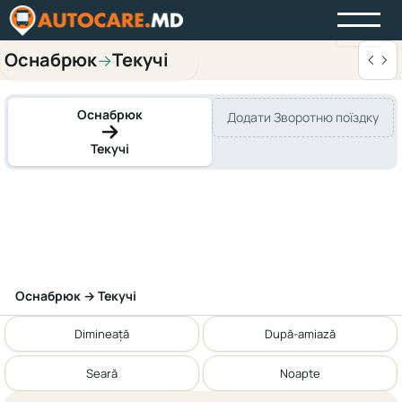
Оснабрюк
Текучі
→
Оснабрюк
Додати Зворотню поїздку
Текучі
Оснабрюк → Текучі
Dimineață
După-amiază
Seară
Noapte