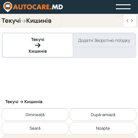
Текучі
Кишинів
→
Текучі
Додати Зворотню поїздку
Кишинів
Текучі → Кишинів
Dimineață
După-amiază
Seară
Noapte