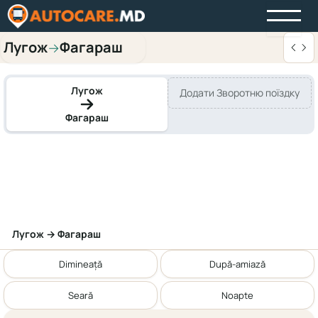
Лугож
Фагараш
→
Лугож
Додати Зворотню поїздку
Фагараш
Лугож → Фагараш
Dimineață
După-amiază
Seară
Noapte