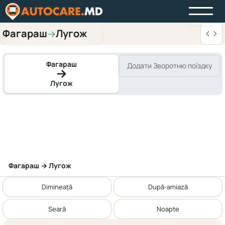
Фагараш
Лугож
→
Фагараш
Додати Зворотню поїздку
Лугож
Фагараш → Лугож
Dimineață
După-amiază
Seară
Noapte