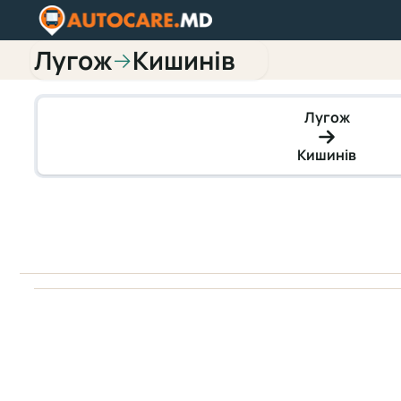
Лугож
Кишинів
→
Лугож
Кишинів