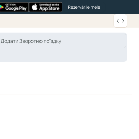
Rezervările mele
Додати Зворотню поїздку