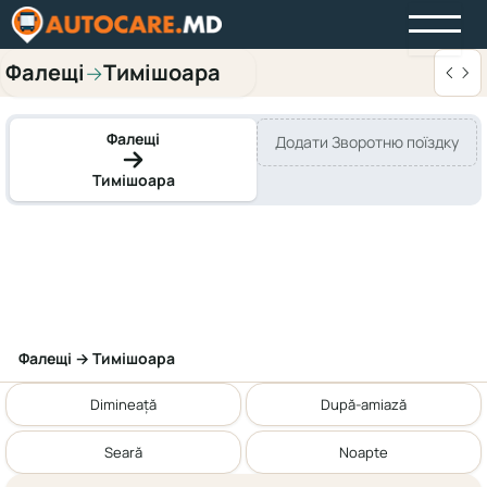
Фалещі
Тимішоара
→
Фалещі
Додати Зворотню поїздку
Тимішоара
Фалещі → Тимішоара
Dimineață
După-amiază
Seară
Noapte