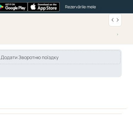
Rezervările mele
Додати Зворотню поїздку