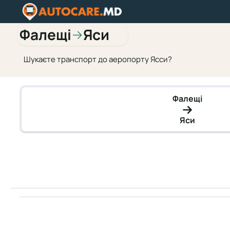
Фалещі
Яси
→
Шукаєте транспорт до аеропорту Ясси?
Фалещі
Яси