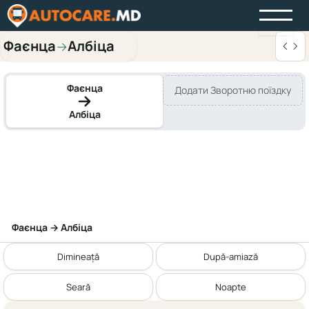
Фаєнца
Албіца
→
Фаєнца
Додати Зворотню поїздку
Албіца
Фаєнца → Албіца
Dimineață
După-amiază
Seară
Noapte