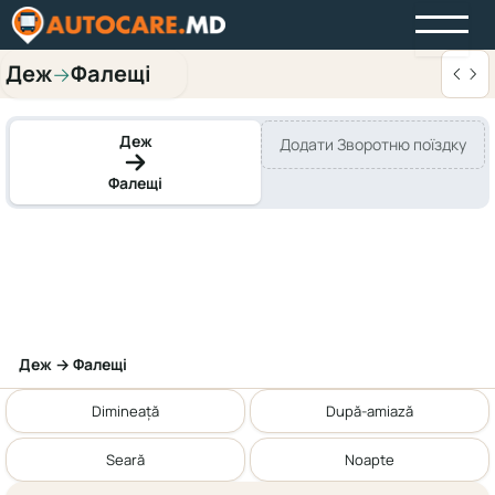
Деж
Фалещі
→
Деж
Додати Зворотню поїздку
Фалещі
Деж → Фалещі
Dimineață
După-amiază
Seară
Noapte