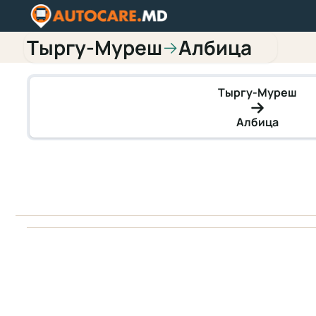
Тыргу-Муреш
Албица
→
Тыргу-Муреш
Албица