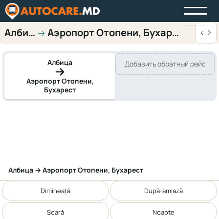
Албица
Аэропорт Отопени, Бухарест
→
Албица
Добавить обратный рейс
Аэропорт Отопени,
Бухарест
Албица → Аэропорт Отопени, Бухарест
Dimineață
După-amiază
Seară
Noapte