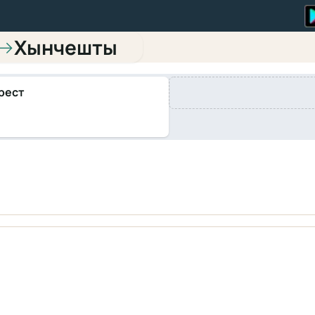
Хынчешты
→
рест