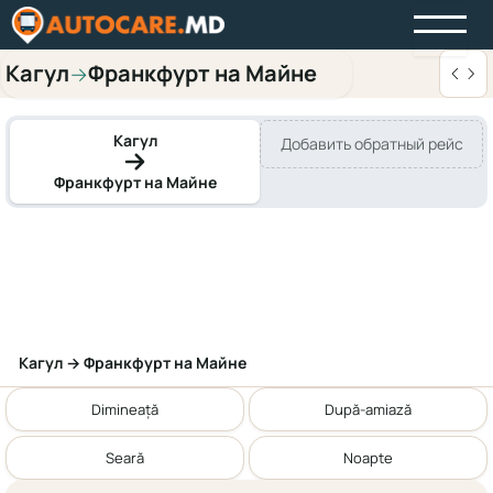
Кагул
Франкфурт на Майне
→
Кагул
Добавить обратный рейс
Франкфурт на Майне
Кагул → Франкфурт на Майне
Dimineață
După-amiază
Seară
Noapte