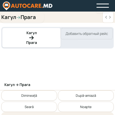
Кагул
Прага
→
Кагул
Добавить обратный рейс
Прага
Кагул → Прага
Dimineață
După-amiază
Seară
Noapte