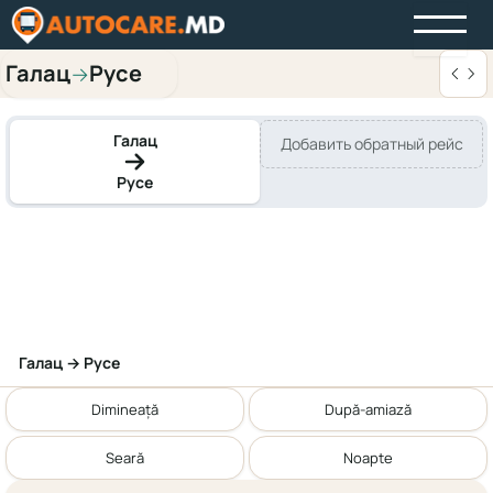
Галац
Русе
→
Галац
Добавить обратный рейс
Русе
Галац → Русе
Dimineață
După-amiază
Seară
Noapte