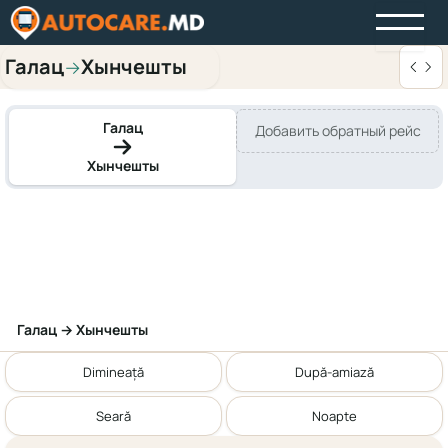
Галац
Хынчешты
→
Галац
Добавить обратный рейс
Хынчешты
Галац → Хынчешты
Dimineață
După-amiază
Seară
Noapte