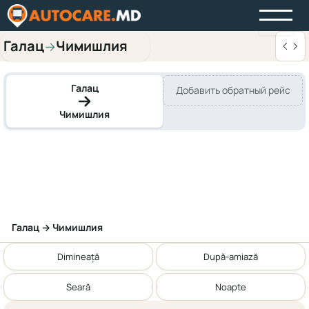
Галац
Чимишлия
→
Галац
Добавить обратный рейс
Чимишлия
Галац → Чимишлия
Dimineață
După-amiază
Seară
Noapte