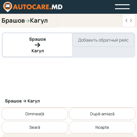
Брашов
Кагул
→
Брашов
Добавить обратный рейс
Кагул
Брашов → Кагул
Dimineață
După-amiază
Seară
Noapte