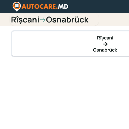
Rîşcani
Osnabrück
→
Rîşcani
Osnabrück