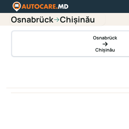
Osnabrück
Chișinău
→
Osnabrück
Chișinău