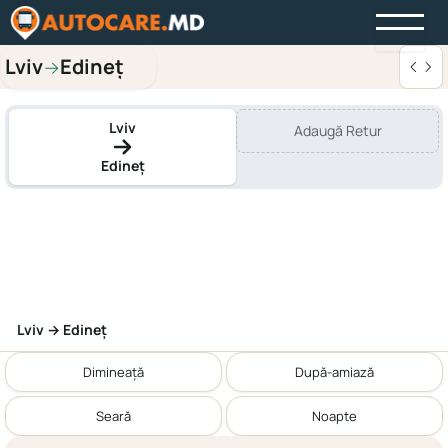
Lviv
Edineț
→
Lviv
Adaugă Retur
Edineț
Lviv → Edineț
Dimineață
După-amiază
Seară
Noapte