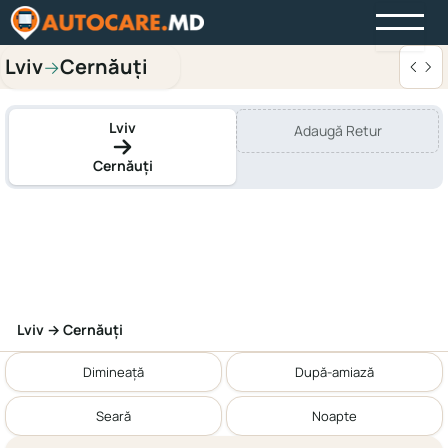
Lviv
Cernăuți
→
Lviv
Adaugă Retur
Cernăuți
Lviv → Cernăuți
Dimineață
După-amiază
Seară
Noapte