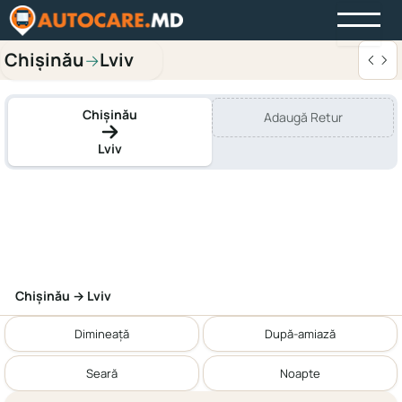
Chișinău
Lviv
→
Chișinău
Adaugă Retur
Lviv
Chișinău → Lviv
Dimineață
După-amiază
Seară
Noapte