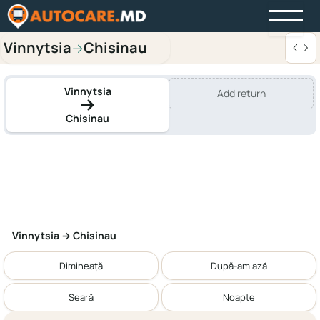
Vinnytsia
Chisinau
→
Vinnytsia
Add return
Chisinau
Vinnytsia → Chisinau
Dimineață
După-amiază
Seară
Noapte