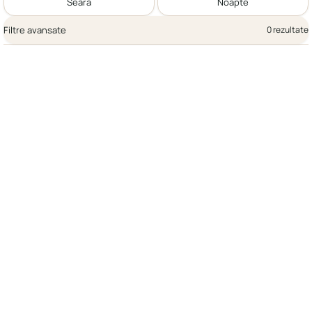
Seară
Noapte
Filtre avansate
0 rezultate