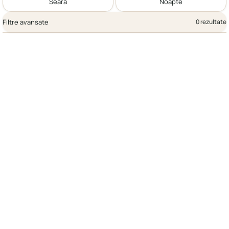
Seară
Noapte
Filtre avansate
0 rezultate