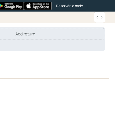
Rezervările mele
Add return